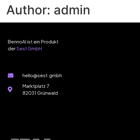
Author:
admin
BennoAI ist ein Produkt
der
Sest GmbH
hello@sest.gmbh
Marktplatz 7
82031 Grünwald